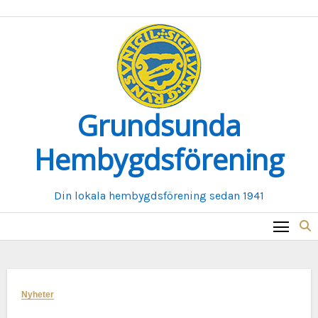
Hoppa
till
innehåll
Grundsunda
Hembygdsförening
Din lokala hembygdsförening sedan 1941
Nyheter