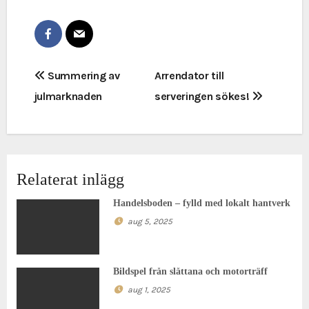
I
Summering av
Arrendator till
julmarknaden
serveringen sökes!
n
l
ä
Relaterat inlägg
g
Handelsboden – fylld med lokalt hantverk
g
aug 5, 2025
s
n
Bildspel från slåttana och motorträff
aug 1, 2025
a