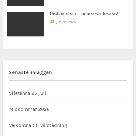
v
Ursäkta röran – kulturarvet bevaras!
i
jul 24, 2025
g
e
r
i
Senaste inläggen
n
Slåttanna 25 juli
g
Midsommar 2026
Välkomna till vårstädning